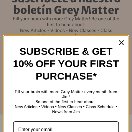
boletín Grey Matter
Fill your brain with more Grey Matter! Be one of the
first to hear about:
New Articles - Videos - New Classes - Class
Schedule - News from Jim.
SUBSCRIBE & GET
10% OFF YOUR FIRST
PURCHASE*
SUBSCRIBE
Fill your brain with more Grey Matter every month from
Jim!
Be one of the first to hear about:
New Articles • Videos • New Classes • Class Schedule •
News from Jim