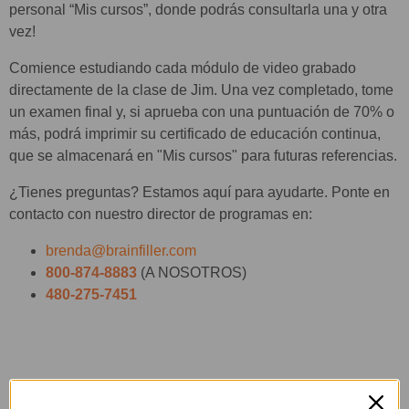
personal “Mis cursos”, donde podrás consultarla una y otra
vez!
Comience estudiando cada módulo de video grabado
directamente de la clase de Jim. Una vez completado, tome
un examen final y, si aprueba con una puntuación de 70% o
más, podrá imprimir su certificado de educación continua,
que se almacenará en "Mis cursos" para futuras referencias.
¿Tienes preguntas? Estamos aquí para ayudarte. Ponte en
contacto con nuestro director de programas en:
brenda@brainfiller.com
800-874-8883
(A NOSOTROS)
480-275-7451
Productos relacionados