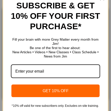
SUBSCRIBE & GET
10% OFF YOUR FIRST
PURCHASE*
2024 – Fundamentos
de seguridad eléctrica
– NFPA 70E
Fill your brain with more Grey Matter every month from
Jim!
$
99.00
Be one of the first to hear about:
New Articles • Videos • New Classes • Class Schedule •
Añadir al carrito
News from Jim
Fundamentos de
seguridad eléctrica
2021 – NFPA 70E
$
99.00
GET 10% OFF
Añadir al carrito
*10% off valid for new subscribers only. Excludes on-site training.