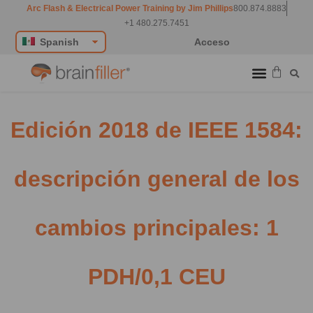
Arc Flash & Electrical Power Training by Jim Phillips
800.874.8883
+1 480.275.7451
Spanish
Acceso
Clases en vivo
Clases a pedido
Recursos técnicos
Jim Phillips
Foro sobre arcos eléctricos
Edición 2018 de IEEE 1584:
descripción general de los
cambios principales: 1
PDH/0,1 CEU