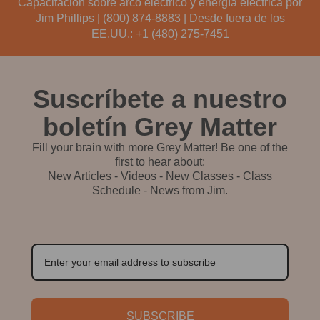
Capacitación sobre arco eléctrico y energía eléctrica por
Jim Phillips |
(800) 874-8883
| Desde fuera de los
EE.UU.:
+1 (480) 275-7451
Suscríbete a nuestro
boletín Grey Matter
Fill your brain with more Grey Matter! Be one of the
first to hear about:
New Articles - Videos - New Classes - Class
Schedule - News from Jim.
SUBSCRIBE