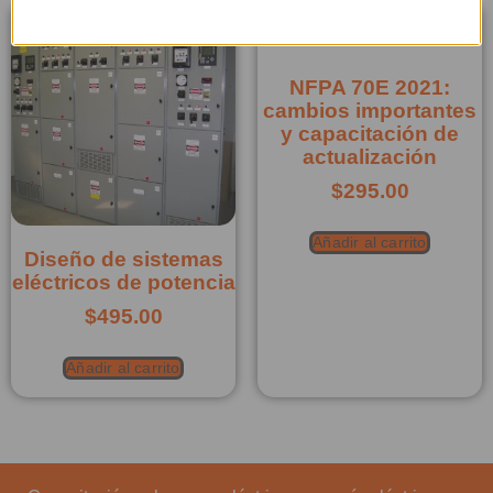
NFPA 70E 2021:
cambios importantes
y capacitación de
actualización
$
295.00
Añadir al carrito
Diseño de sistemas
eléctricos de potencia
$
495.00
Añadir al carrito