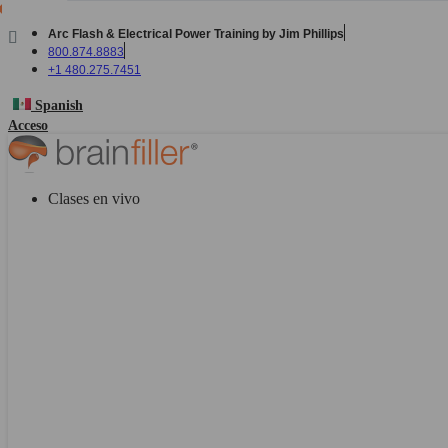
Ir
al
Arc Flash & Electrical Power Training by Jim Phillips
contenido
800.874.8883
+1 480.275.7451
Spanish
Acceso
Clases en vivo